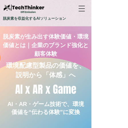
脱炭素を収益化するAIソリューション
脱炭素が生み出す体験価値・環境
価値とは｜企業のブランド強化と
顧客体験
環境配慮型製品の価値を、
説明から「体感」へ
AI x AR x Game
AI・AR・ゲーム技術で、環境
価値を“伝わる体験”に変換