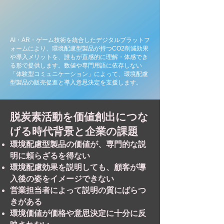
AI・AR・ゲーム技術を統合したデジタルプラットフ
ォームにより、環境配慮型製品が持つCO2削減効果
や導入メリットを、誰もが直感的に理解・体感でき
る形で提供します。数値や専門用語に依存しない
「体験型コミュニケーション」によって、環境配慮
型製品の販売促進と導入意思決定を支援します。
脱炭素活動を価値創出につな
げる時代背景と企業の課題
環境配慮型製品の価値が、専門的な説
明に頼らざるを得ない
環境配慮効果を説明しても、顧客が導
入後の姿をイメージできない
営業担当者によって説明の質にばらつ
きがある
環境価値が価格や意思決定に十分に反