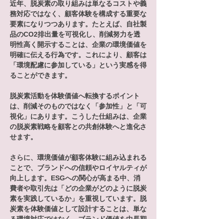
近年、脱炭素の取り組みは単なるコストや義
務対応ではなく、顧客体験を構成する重要な
要素になりつつあります。たとえば、自社製
品のCO2排出量を可視化し、削減努力を透
明性高く開示することは、企業の環境価値を
明確に伝える行為です。これにより、顧客は
「環境配慮に参加している」という実感を得
ることができます。

脱炭素活動を体験価値へ転換するポイント
は、削減そのものではなく「参加性」と「可
視化」にあります。こうした仕組みは、企業
の脱炭素戦略を顧客との共創体験へと進化さ
せます。

さらに、環境価値が顧客体験に組み込まれる
ことで、ブランドへの信頼やロイヤルティが
向上します。ESGへの関心が高まる中、消
費者や取引先は「どの企業がどのように脱炭
素を実践しているか」を重視しています。脱
炭素を体験価値として設計することは、単な