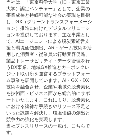
当社は、「東京科学大学（旧・東京工業
大学）認定ベンチャー」として、企業の
事業成長と持続可能な社会の実現を目指
し、GX（グリーントランスフォーメーシ
ョン）推進に向けたデジタルソリューシ
ョンを提供しております。主な事業とし
て、AIエージェントによる脱炭素経営支
援と環境価値創出、AR・ゲーム技術を活
用した消費者・従業員の行動変容促進、
製品トレーサビリティ・データ管理を行
うDX事業、地域GX推進とカーボンクレ
ジット取引所を運営するプラットフォー
ム事業を展開しています。AI・GX・DX
技術を融合させ、企業や地域の脱炭素化
を技術面・ビジネス面から総合的にサポ
ートいたします。これにより、脱炭素化
における複雑な手続きやリソース不足と
いった課題を解決し、環境価値の創出と
競争力の強化を実現します。
当社プレスリリースの一覧は、
こちら
で
す。