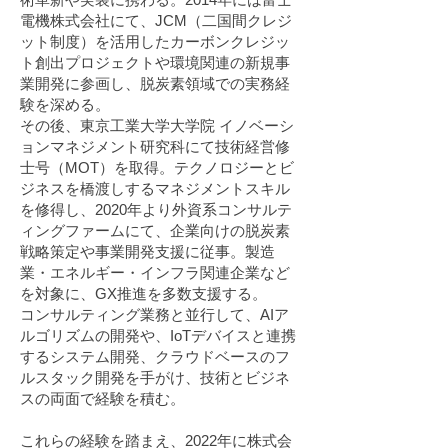
電機株式会社にて、JCM（二国間クレジ
ット制度）を活用したカーボンクレジッ
ト創出プロジェクトや環境関連の新規事
業開発に参画し、脱炭素領域での実務経
験を深める。
その後、東京工業大学大学院 イノベーシ
ョンマネジメント研究科にて技術経営修
士号（MOT）を取得。テクノロジーとビ
ジネスを橋渡しするマネジメントスキル
を修得し、2020年より外資系コンサルテ
ィングファームにて、企業向けの脱炭素
戦略策定や事業開発支援に従事。製造
業・エネルギー・インフラ関連企業など
を対象に、GX推進を多数支援する。
コンサルティング業務と並行して、AIア
ルゴリズムの開発や、IoTデバイスと連携
するシステム開発、クラウドベースのフ
ルスタック開発を手がけ、技術とビジネ
スの両面で経験を積む。
これらの経験を踏まえ、2022年に株式会