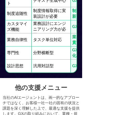
テキスト生成中心
GX戦略資料
ト
制度情報取得に実
制度前提で継続更
制度追随性
装設計が必要
新
業務設計にエンジ
カスタマイ
GX業務に最適化
ニアリング力が必
ズ機能
要
業務フロー一気通
業務自律性
タスク単位対応
貫
GX制度・算定に特
専門性
分野横断型
化
設計思想
汎用対話型
GX実務特化型
他の支援メニュー
当社のAIエージェントは、画一的なアプロー
チではなく、お客様一社一社の固有の状況と
課題を深く理解した上で、最適な支援を提供
します。GXの取り組みにおいて、業種・規