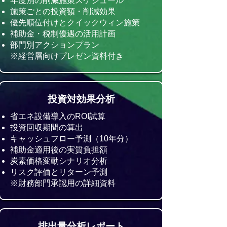
年度別の削減施策スケジュール
施策ごとの投資額・削減効果
優先順位付けとクイックウィン施策
補助金・税制優遇の活用計画
部門別アクションプラン
※経営層向けプレゼン資料付き
投資対効果分析
省エネ設備導入のROI試算
投資回収期間の算出
キャッシュフロー予測（10年分）
補助金適用後の実質負担額
炭素価格変動シナリオ分析
リスク評価とリターン予測
※財務部門承認用の詳細資料
排出量分析レポート