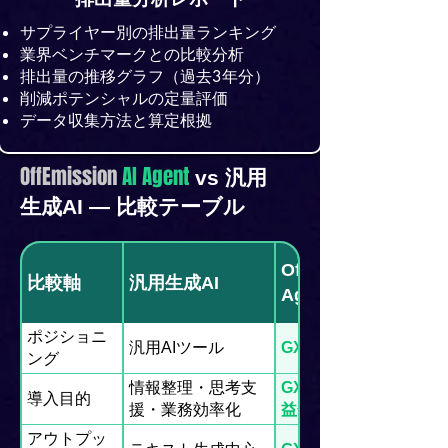
サプライヤー別の排出量ランキング
業界ベンチマークとの比較分析
排出量の推移グラフ（過去3年分）
削減ポテンシャルの定量評価
データ収集方法と算定根拠
OffEmission
AI Agent
vs 汎用
生成AI — 比較テーブル
OffEmission AI
比較軸
汎用生成AI
Agent（特化型）
ポジショニ
汎用AIツール
GX実行基盤
ング
情報整理・思考支
GX推進の実行・収
導入目的
援・業務効率化
益化・経営高度化
アウトプッ