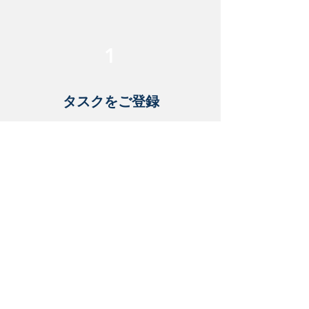
1
タスク
をご登録
下記のフォームにて抱えてい
る課題をご教示ください。
2
業務詳細を決定