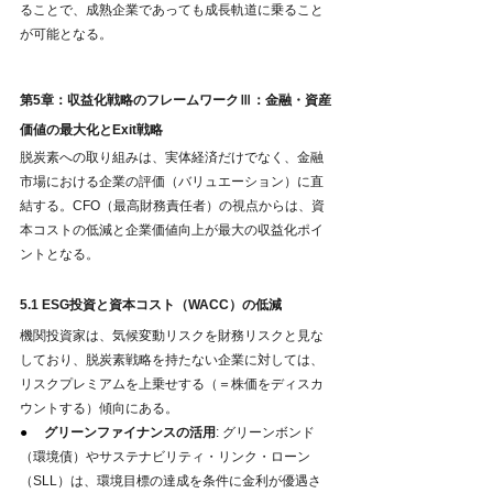
ることで、成熟企業であっても成長軌道に乗ること
が可能となる。
第5章：収益化戦略のフレームワークⅢ：金融・資産
価値の最大化とExit戦略
脱炭素への取り組みは、実体経済だけでなく、金融
市場における企業の評価（バリュエーション）に直
結する。CFO（最高財務責任者）の視点からは、資
本コストの低減と企業価値向上が最大の収益化ポイ
ントとなる。
5.1 ESG投資と資本コスト（WACC）の低減
機関投資家は、気候変動リスクを財務リスクと見な
しており、脱炭素戦略を持たない企業に対しては、
リスクプレミアムを上乗せする（＝株価をディスカ
ウントする）傾向にある。
●     
グリーンファイナンスの活用
: グリーンボンド
（環境債）やサステナビリティ・リンク・ローン
（SLL）は、環境目標の達成を条件に金利が優遇さ