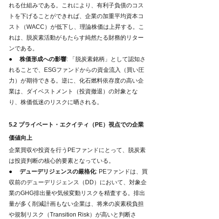
れる仕組みである。これにより、有利子負債のコス
トを下げることができれば、企業の加重平均資本コ
スト（WACC）が低下し、理論株価は上昇する。こ
れは、脱炭素活動がもたらす純然たる財務的リター
ンである。
●     
株価形成への影響
: 「脱炭素銘柄」として認知さ
れることで、ESGファンドからの資金流入（買い圧
力）が期待できる。逆に、化石燃料依存度の高い企
業は、ダイベストメント（投資撤退）の対象とな
り、株価低迷のリスクに晒される。
5.2 プライベート・エクイティ（PE）視点での企業
価値向上
企業買収や投資を行うPEファンドにとって、脱炭素
は投資判断の核心的要素となっている。
●     
デューデリジェンスの厳格化
: PEファンドは、買
収前のデューデリジェンス（DD）において、対象企
業のGHG排出量や気候変動リスクを精査する。排出
量が多く削減計画もない企業は、将来の炭素税負担
や規制リスク（Transition Risk）が高いと判断さ