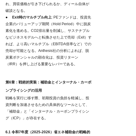
れ、買収価格が引き下げられるか、ディール自体が
破談となる。
●     
Exit時のマルチプル向上
: PEファンドは、投資先
企業のバリューアップ期間（Hold Period）中に脱炭
素化を進める。CO2排出量を削減し、サステナブル
なビジネスモデルへと転換させた上で売却（Exit）す
れば、より高いマルチプル（EBITDA倍率など）での
売却が可能となる。Anthesis社の分析によれば、脱
炭素ポテンシャルの顕在化は、投資リターン
（IRR）を押し上げる重要なレバーである。
第6章：戦術的実装：補助金とインターナル・カーボ
ンプライシングの活用
戦略を実行に移す際、初期投資の負担を軽減し、投
資判断を加速させるための具体的なツールとして、
「補助金」と「インターナル・カーボンプライシン
グ（ICP）」が存在する。
6.1 令和7年度（2025-2026）省エネ補助金の戦略的