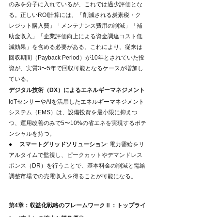
のみを分子に入れているが、これでは過少評価とな
る。正しいROI計算には、「削減される炭素税・ク
レジット購入費」「メンテナンス費用の削減」「補
助金収入」「企業評価向上による資金調達コスト低
減効果」を含める必要がある。これにより、従来は
回収期間（Payback Period）が10年とされていた投
資が、実質3〜5年で回収可能となるケースが増加し
ている。
デジタル技術（DX）によるエネルギーマネジメント
IoTセンサーやAIを活用したエネルギーマネジメント
システム（EMS）は、設備投資を最小限に抑えつ
つ、運用改善のみで5〜10%の省エネを実現するポテ
ンシャルを持つ。
●     
スマートグリッドソリューション
: 電力需給をリ
アルタイムで監視し、ピークカットやデマンドレス
ポンス（DR）を行うことで、基本料金の削減と需給
調整市場での売電収入を得ることが可能になる。
第4章：収益化戦略のフレームワークⅡ：トップライ