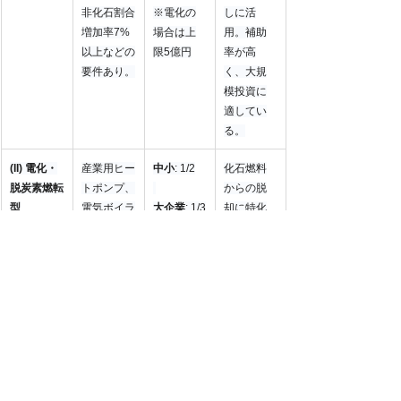
非化石割合
※電化の
しに活
増加率7%
場合は上
用。補助
以上などの
限5億円
率が高
要件あり。
く、大規
模投資に
適してい
る。
(II) 電化・
産業用ヒー
中小
: 1/2
化石燃料
脱炭素燃転
トポンプ、
からの脱
型
電気ボイラ
大企業
: 1/3
却に特化
ーなどへの
した枠。
更新。
ランニン
グコスト
削減効果
と合わせ
て検討す
る。
(IV) 設備単
空調、照
定額補助
申請手続