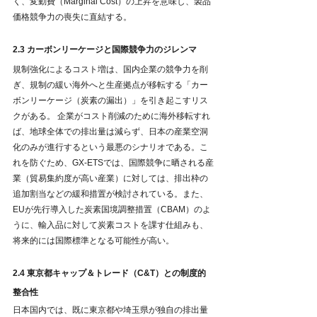
く、変動費（Marginal Cost）の上昇を意味し、製品
価格競争力の喪失に直結する。
2.3 カーボンリーケージと国際競争力のジレンマ
規制強化によるコスト増は、国内企業の競争力を削
ぎ、規制の緩い海外へと生産拠点が移転する「カー
ボンリーケージ（炭素の漏出）」を引き起こすリス
クがある。 企業がコスト削減のために海外移転すれ
ば、地球全体での排出量は減らず、日本の産業空洞
化のみが進行するという最悪のシナリオである。こ
れを防ぐため、GX-ETSでは、国際競争に晒される産
業（貿易集約度が高い産業）に対しては、排出枠の
追加割当などの緩和措置が検討されている。また、
EUが先行導入した炭素国境調整措置（CBAM）のよ
うに、輸入品に対して炭素コストを課す仕組みも、
将来的には国際標準となる可能性が高い。
2.4 東京都キャップ＆トレード（C&T）との制度的
整合性
日本国内では、既に東京都や埼玉県が独自の排出量