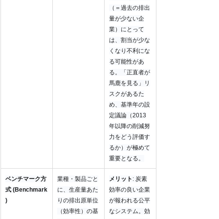
（＝過去の排出
量が少ない企
業）にとって
は、割当が少な
くなり不利にな
る可能性があ
る。「正直者が
馬鹿を見る」リ
スクがあるた
め、基準年の設
定議論（2013
年以降の削減努
力をどう評価す
るか）が極めて
重要となる。
ベンチマーク方
業種・製品ごと
メリット
: 炭素
式 (Benchmark
に、生産量あた
効率の良い企業
)
りの排出原単位
が報われる公平
（効率性）の基
なシステム。効