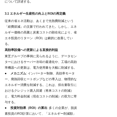
について詳述する。
3.1 エネルギー生産性の向上とROIの再定義
従来の省エネ活動は、あくまで光熱費削減という
「経費節減」の文脈で行われてきた。しかし、エネ
ルギー価格の高騰と炭素コストの顕在化により、省
エネ投資のリターン（ROI）は劇的に改善してい
る。
高効率設備への更新による直接的利益
東芝グループの事例に見られるように、データセン
ターにおけるサーバー冷却の最適化や、工場の高効
率機器への更新は、電力使用量を大幅に削減する。
●     
メカニズム
: インバーター制御、高効率モータ
ー、廃熱回収ヒートポンプなどの導入は、物理的な
エネルギー消費を削減する。これは、排出量取引に
おけるクレジット購入回避（将来コストの削減）
と、電力料金削減（現在コストの削減）の双方に寄
与する。
●     
投資対効果（ROI）の算出
: 多くの企業が、脱炭
素投資のROI計算において、「エネルギー削減額」