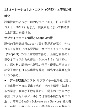
1.2 オペレーショナル・コスト（OPEX）と管理の複
雑化
設備投資のような一時的な支出に加え、日々の運用
コスト（OPEX）もまた、脱炭素化によって構造的
な上昇圧力を受ける。
サプライチェーン管理とScope 3の壁
現代の脱炭素経営において最も難易度が高く、かつ
コストを押し上げる要因が、サプライチェーン全体
（Scope 3）の排出量管理である。 企業は自社の工
場やオフィスからの排出（Scope 1, 2）だけでな
く、原材料の調達から製品の使用・廃棄に至るまで
の全工程における排出量を算定・報告する義務を負
いつつある。
●     
データ収集のコスト
: サプライヤー数千社に対し
て排出量データの提出を求め、それを精査・集計す
る作業は、膨大な工数を要する。従来のアナログな
手法（エクセルやメール）では管理不能になりつつ
あり、専用のSaaS（Software as a Service）導入費
や、外部コンサルタントへの委託費といった新たな