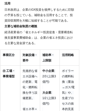
活用
日本政府は、企業のGX投資を後押しするために巨額
の予算を投じている。補助金を活用することで、投
資回収期間を大幅に短縮することが可能である。
主要な補助金制度の概観
経済産業省の「省エネルギー投資促進・需要構造転
換支援事業費補助金」は、企業の省エネ投資におけ
る主要な資金源である。
事業区分
対象設備・
補助率・
活用戦略
要件
上限額
(I) 工場・
先進的な省
中小企業
: 
ボイラー
事業場型
エネ設備へ
2/3 (上限3
の燃料転
の更新、電
億円)
換（重油
化・燃料転
→ガス/電
換を伴う設
大企業
: 
気）や、
備更新。
1/2 (上限3
生産プロ
億円)
セスの抜
省エネ率＋
本的見直