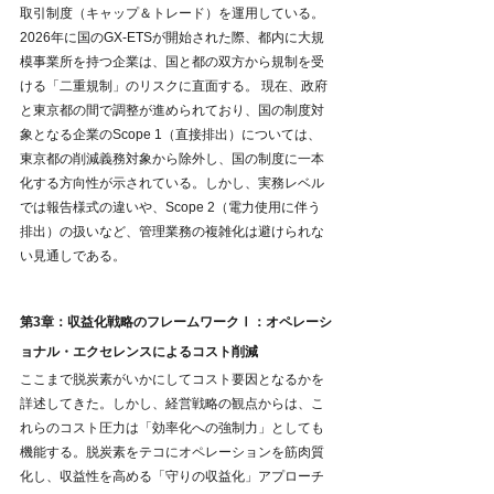
取引制度（キャップ＆トレード）を運用している。
2026年に国のGX-ETSが開始された際、都内に大規
模事業所を持つ企業は、国と都の双方から規制を受
ける「二重規制」のリスクに直面する。 現在、政府
と東京都の間で調整が進められており、国の制度対
象となる企業のScope 1（直接排出）については、
東京都の削減義務対象から除外し、国の制度に一本
化する方向性が示されている。しかし、実務レベル
では報告様式の違いや、Scope 2（電力使用に伴う
排出）の扱いなど、管理業務の複雑化は避けられな
い見通しである。
第3章：収益化戦略のフレームワークⅠ：オペレーシ
ョナル・エクセレンスによるコスト削減
ここまで脱炭素がいかにしてコスト要因となるかを
詳述してきた。しかし、経営戦略の観点からは、こ
れらのコスト圧力は「効率化への強制力」としても
機能する。脱炭素をテコにオペレーションを筋肉質
化し、収益性を高める「守りの収益化」アプローチ