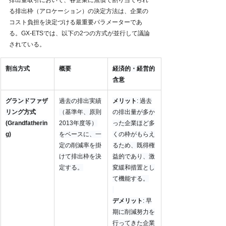
る排出枠（アロケーション）の決定方法は、企業の
コスト負担を決定づける最重要パラメーターであ
る。GX-ETSでは、以下の2つの方式が並行して議論
されている。
割当方式
概要
経済的・経営的
含意
グランドファザ
過去の排出実績
メリット
: 過去
リング方式 
（基準年、原則
の排出量が多か
(Grandfatherin
2013年度等）
った企業ほど多
g)
をベースに、一
くの枠がもらえ
定の削減率を掛
るため、既得権
けて排出枠を決
益的であり、激
定する。
変緩和措置とし
て機能する。
デメリット
: 早
期に削減努力を
行ってきた企業