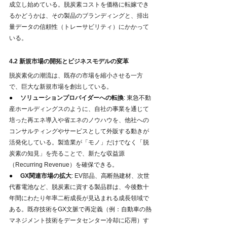
成立し始めている。脱炭素コストを価格に転嫁でき
るかどうかは、その製品のブランディングと、排出
量データの信頼性（トレーサビリティ）にかかって
いる。
4.2 新規市場の開拓とビジネスモデルの変革
脱炭素化の潮流は、既存の市場を縮小させる一方
で、巨大な新規市場を創出している。
●     
ソリューションプロバイダーへの転換
: 東急不動
産ホールディングスのように、自社の事業を通じて
培った再エネ導入や省エネのノウハウを、他社への
コンサルティングやサービスとして外販する動きが
活発化している。製造業が「モノ」だけでなく「脱
炭素の知見」を売ることで、新たな収益源
（Recurring Revenue）を確保できる。
●     
GX関連市場の拡大
: EV部品、高断熱建材、次世
代蓄電池など、脱炭素に資する製品群は、今後数十
年間にわたり年率二桁成長が見込まれる成長領域で
ある。既存技術をGX文脈で再定義（例：自動車の熱
マネジメント技術をデータセンター冷却に応用）す