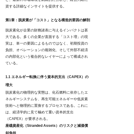
資する詳細なインサイトを提供する。
第1章：脱炭素が「コスト」となる構造的要因の解剖
脱炭素化が企業の財務諸表に与えるインパクトは甚
大である。多くの企業が直面する「コスト増」の現
実は、単一の要因によるものではなく、初期投資の
負担、オペレーションの複雑化、そして外部不経済
の内部化という複合的なレイヤーによって構成され
ている。
1.1 エネルギー転換に伴う資本的支出（CAPEX）の
増大
脱炭素化の物理的な実態は、化石燃料に依存したエ
ネルギーシステムを、再生可能エネルギーや低炭素
技術へと物理的に置換するプロセスである。これに
は、経済学的に見て極めて重い資本的支出
（CAPEX）が要求される。
座礁資産化（Stranded Assets）のリスクと減価償
却負担