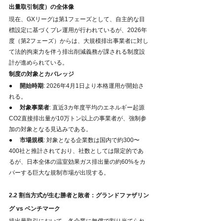
出量取引制度）の全体像
現在、GXリーグは第1フェーズとして、自主的な目
標設定に基づくプレ運用が行われているが、2026年
度（第2フェーズ）からは、大規模排出事業者に対し
て法的拘束力を伴う排出削減義務が課される制度設
計が進められている。
制度の対象とカバレッジ
●     
開始時期
: 2026年4月1日より本格運用が開始さ
れる。
●     
対象事業者
: 直近3カ年度平均のエネルギー起源
CO2直接排出量が10万トン以上の事業者が、強制参
加の対象となる見込みである。
●     
市場規模
: 対象となる企業数は国内で約300〜
400社と推計されており、社数としては限定的であ
るが、日本全体の温室効果ガス排出量の約60%をカ
バーする巨大な規制市場が出現する。
2.2 割当方式が生む勝者と敗者：グランドファザリン
グ vs ベンチマーク
排出量取引において、各企業に無償で割り当てられ