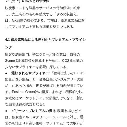
ン（売上）の拡大と競争優位
脱炭素コストを製品やサービスの付加価値に転嫁
し、売上高そのものを拡大する「攻めの収益化」
は、GX戦略の核心である。市場は、低炭素製品に対
してプレミアムを支払う準備を整えつつある。
4.1 低炭素製品による差別化とプレミアム・プライシ
ング
顧客や調達部門、特にグローバル企業は、自社の
Scope 3削減目標を達成するために、CO2排出量の
少ないサプライヤーを必死に探している。
●     
選好されるサプライヤー
: 「価格は安いがCO2排
出量が多い部品」と「価格は高いがCO2フリーの部
品」があった場合、後者が選ばれる局面が増えてい
る。Position Green社の指摘によれば、積極的な脱
炭素化はマーケットシェアの防衛だけでなく、新た
な顧客獲得の武器となる
。
9
●     
グリーン・プレミアムの獲得
: 欧州市場などで
は、低炭素アルミやグリーン・スチールに対し、通
常の相場よりも高い価格（プレミアム）での取引が