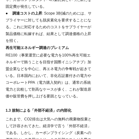
固定費が発生している。
●     
調達コストの上昇
: Scope 3削減のためには、サ
プライヤーに対しても脱炭素化を要求することにな
る。これに対応するためのコストをサプライヤーが
製品価格に転嫁すれば、結果として調達価格の上昇
を招く。
再生可能エネルギー調達のプレミアム
RE100（事業運営に必要な電力を100%再生可能エ
ネルギーで賄うことを目指す国際イニシアチブ）加
盟企業などを中心に、再エネ電力の争奪戦が起きて
いる。日本国内において、非化石証書付きの電力や
コーポレートPPA（電力購入契約）は、通常の系統
電力と比較して割高なケースが多く、これが製造原
価や販管費を押し上げる要因となっている。
1.3 規制による「外部不経済」の内部化
これまで、CO2排出は大気への無料の廃棄物投棄と
して許容されてきた。経済学で言う「外部不経済」
である。しかし、カーボンプライシング（炭素への