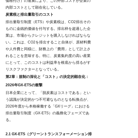
価格付け）の進展により、この外部コストが企業の
内部コストとして顕在化している。
炭素税と排出量取引のコスト
排出量取引制度（ETS）や炭素税は、CO2排出その
ものに金銭的価値を付与する。排出枠を超過した企
業は、市場からクレジットを購入しなければならな
い。これは、CO2を排出すること自体が、原材料費
や人件費と同様に、財務上の「費用」として計上さ
れることを意味する。特に、炭素集約度の高い産業
にとって、このコストは利益率を根底から揺るがす
リスクファクターとなっている。
第2章：規制の深化と「コスト」の決定的顕在化：
2026年GX-ETSの衝撃
日本企業にとって、「脱炭素はコストである」とい
う認識が決定的かつ不可避なものとなる転換点が、
2026年度から本格稼働する「GXリーグ」における
排出量取引制度（GX-ETS）の義務化フェーズであ
る。
2.1 GX-ETS（グリーントランスフォーメーション排