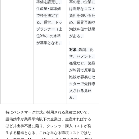
準値を設定し、
率の悪い企業に
生産量×基準値
は過酷なコスト
で枠を決定す
負担を強いるた
る。通常、トッ
め、業界再編や
プランナー（上
淘汰を促す効果
位X%）の水準
がある。
が基準となる。
対象
: 鉄鋼、化
学、セメント、
発電など、製品
が均質で原単位
比較が容易なセ
クターで先行導
入される見込
み。
特にベンチマーク方式が採用される業種において、
設備効率が業界平均以下の企業は、生産すればする
ほど排出枠不足に陥り、クレジット購入コストが発
生する構造となる。これは単なる環境コストではな