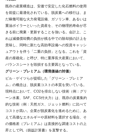
既存の産業構造は、安価で安定した化石燃料の使用
を前提に最適化されている。脱炭素への移行は、ま
だ稼働可能な火力発電設備、ガソリン車、あるいは
重油ボイラーといった資産を、その物理的寿命が尽
きる前に廃棄・更新することを強いる。会計上、こ
れは減価償却費の負担が残る中での除却損の計上を
意味し、同時に新たな高効率設備への投資キャッシ
ュアウトを伴う「二重の負担」となる。これを「資
産の座礁化」と呼び、特に重厚長大産業において、
バランスシートを毀損する主要因となっている。
グリーン・プレミアム（環境価値の対価）
ビル・ゲイツらが提唱した「グリーン・プレミア
ム」の概念は、脱炭素コストの本質を突いている。
現時点において、CO2を排出しない技術（例：グリ
ーン水素、SAF、CCS付火力）は、既存の炭素集約
的な技術（例：天然ガス、ジェット燃料）に比べて
コストが高い。企業が脱炭素化を進めるために、あ
えて高価なエネルギーや原材料を選択する場合、そ
の価格差（プレミアム）は直接的な調達コストの上
昇としてPL（損益計算書）を直撃する。