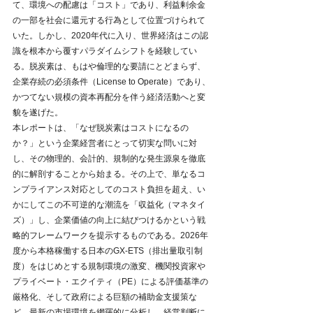
て、環境への配慮は「コスト」であり、利益剰余金
の一部を社会に還元する行為として位置づけられて
いた。しかし、2020年代に入り、世界経済はこの認
識を根本から覆すパラダイムシフトを経験してい
る。脱炭素は、もはや倫理的な要請にとどまらず、
企業存続の必須条件（License to Operate）であり、
かつてない規模の資本再配分を伴う経済活動へと変
貌を遂げた。
本レポートは、「なぜ脱炭素はコストになるの
か？」という企業経営者にとって切実な問いに対
し、その物理的、会計的、規制的な発生源泉を徹底
的に解剖することから始まる。その上で、単なるコ
ンプライアンス対応としてのコスト負担を超え、い
かにしてこの不可逆的な潮流を「収益化（マネタイ
ズ）」し、企業価値の向上に結びつけるかという戦
略的フレームワークを提示するものである。2026年
度から本格稼働する日本のGX-ETS（排出量取引制
度）をはじめとする規制環境の激変、機関投資家や
プライベート・エクイティ（PE）による評価基準の
厳格化、そして政府による巨額の補助金支援策な
ど、最新の市場環境を網羅的に分析し、経営判断に