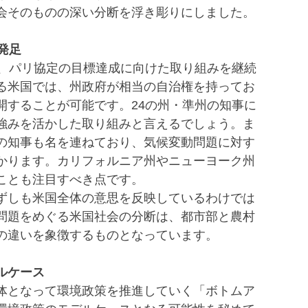
会そのものの深い分断を浮き彫りにしました。
発足
が、パリ協定の目標達成に向けた取り組みを継続
る米国では、州政府が相当の自治権を持ってお
開することが可能です。24の州・準州の知事に
強みを活かした取り組みと言えるでしょう。ま
の知事も名を連ねており、気候変動問題に対す
かります。カリフォルニア州やニューヨーク州
ことも注目すべき点です。
ずしも米国全体の意思を反映しているわけでは
問題をめぐる米国社会の分断は、都市部と農村
の違いを象徴するものとなっています。
ルケース
体となって環境政策を推進していく「ボトムア