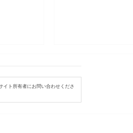
サイト所有者にお問い合わせくださ
おけるサプライ
【2026年5月最新動向】いよ
ジメント～自社
いよ本格稼働したGX-
できない排出削
ETS（排出量取引制度）の概
るか～
要