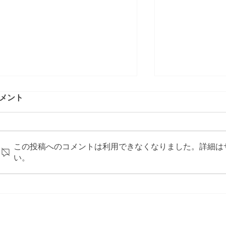
メント
この投稿へのコメントは利用できなくなりました。詳細は
い。
日本における炭素賦課金制度
脱炭素推進に
の構造解析と産業・国際貿易
ヤーエンゲー
への影響
だけでは達成
減をどう進め